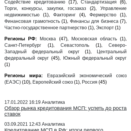
Содействие кредитованию
(17),
Стандартизация
(6),
Торги, конкурсы, закупки, госзаказ
(2),
Управление
недвижимостью
(1),
Факторинг
(4),
Фермерство
(1),
Финансовая грамотность
(1),
Финансы для бизнеса
(7),
Частно-государственное партнерство
(1),
Экспорт
(1)
Регионы РФ:
Москва
(47),
Московская область
(1),
Санкт-Петербург
(1),
Севастополь
(1),
Северо-
Западный федеральный округ
(1),
Центральный
федеральный округ
(45),
Южный федеральный округ
(1)
Регионы мира:
Евразийский экономический союз
(ЕАЭС)
(10),
Европейский союз
(1),
Россия
(45)
17.01.2022 16:19
Аналитика
Обзор рынка кредитования МСП: успеть до роста
ставок
03.09.2021 12:43
Аналитика
Кредитование МСП в РФ: итоги первого